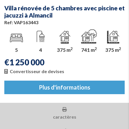
Villa rénovée de 5 chambres avec piscine et
jacuzzi à Almancil
Ref: VAP163443
2
2
2
5
4
375 m
741 m
375 m
€
1 250 000
Convertisseur de devises
Plus d'informations
caractères