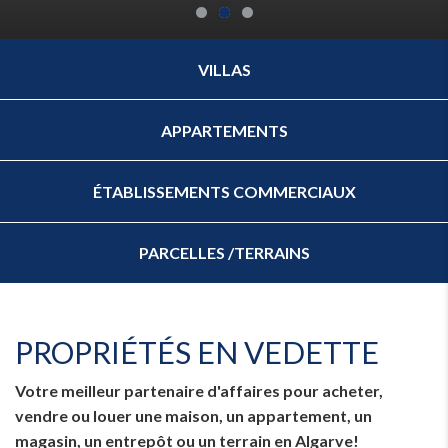
Villa avec vue sur la mer avec 9 chambres à
Appartement 2 chambres Pine Cliffs
Villa 1+1 chambre Golf Village, Vilamoura
VILLAS
Boliqueime
APPARTEMENTS
ÉTABLISSEMENTS COMMERCIAUX
PARCELLES /TERRAINS
PROPRIÉTÉS EN VEDETTE
Votre meilleur partenaire d'affaires pour acheter,
vendre ou louer une maison, un appartement, un
magasin, un entrepôt ou un terrain en Algarve!