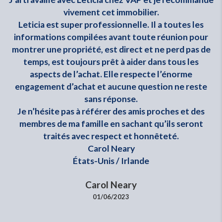
t
vivement cet immobilier.
Leticia est super professionnelle. Il a toutes les
s
informations compilées avant toute réunion pour
 à
montrer une propriété, est direct et ne perd pas de
es
temps, est toujours prêt à aider dans tous les
na
aspects de l’achat. Elle respecte l’énorme
i
e
engagement d’achat et aucune question ne reste
s
sans réponse.
Je n’hésite pas à référer des amis proches et des
C
s
membres de ma famille en sachant qu’ils seront
e
traités avec respect et honnêteté.
se
Carol Neary
États-Unis / Irlande
Carol Neary
01/06/2023